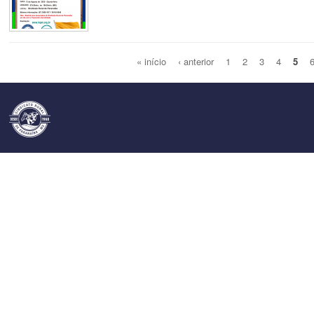
« início
‹ anterior
1
2
3
4
5