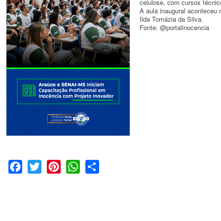
celulose, com cursos técnic
A aula inaugural aconteceu n
Ilda Tomázia da Silva.
Fonte: @portalinocencia
Facebook
Twitter
Pinterest
WhatsApp
Share