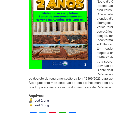
Neste dia 
terreno par
produtores
Criado pel
atendeu div
alterações
Vários fora
secretários
doação, ma
Inconforma
solicitou a
Em meados 
resposta e
02/09/23 d
trata sobre
previsão so
Diante dest
Paranaíba e
do decreto de regulamentação da lei n°2499/2023 para que
Até o presente momento não se tem conhecimento da cria
doado, para a revolta dos produtores rurais de Paranaíba.
Arquivos:
feed 2.png
feed 3.png