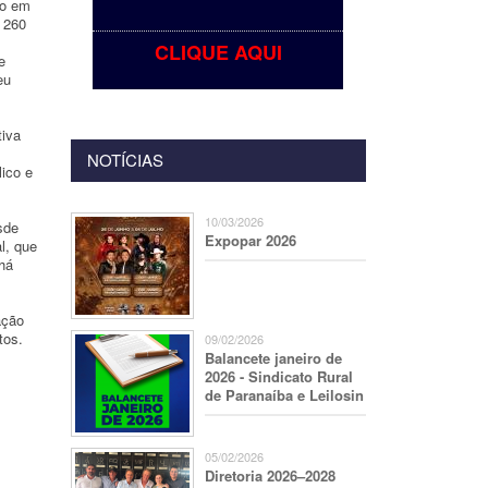
to em
s 260
CLIQUE AQUI
e
eu
tiva
NOTÍCIAS
ico e
10/03/2026
sde
Expopar 2026
l, que
há
ação
tos.
09/02/2026
Balancete janeiro de
2026 - Sindicato Rural
de Paranaíba e Leilosin
05/02/2026
Diretoria 2026–2028