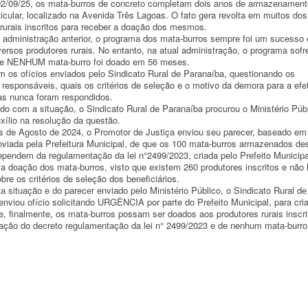
02/09/25, os mata-burros de concreto completam dois anos de armazenamen
ticular, localizado na Avenida Três Lagoas. O fato gera revolta em muitos do
 rurais inscritos para receber a doação dos mesmos.
o administração anterior, o programa dos mata-burros sempre foi um sucesso 
ersos produtores rurais. No entanto, na atual administração, o programa sofr
 e NENHUM mata-burro foi doado em 56 meses.
m os ofícios enviados pelo Sindicato Rural de Paranaíba, questionando os
 responsáveis, quais os critérios de seleção e o motivo da demora para a efe
s nunca foram respondidos.
do com a situação, o Sindicato Rural de Paranaíba procurou o Ministério Públ
uxílio na resolução da questão.
de Agosto de 2024, o Promotor de Justiça enviou seu parecer, baseado em
nviada pela Prefeitura Municipal, de que os 100 mata-burros armazenados de
ependem da regulamentação da lei n°2499/2023, criada pelo Prefeito Municipa
 a doação dos mata-burros, visto que existem 260 produtores inscritos e não 
bre os critérios de seleção dos beneficiários.
a situação e do parecer enviado pelo Ministério Público, o Sindicato Rural de
nviou ofício solicitando URGÊNCIA por parte do Prefeito Municipal, para cri
, finalmente, os mata-burros possam ser doados aos produtores rurais inscri
ção do decreto regulamentação da lei n° 2499/2023 e de nenhum mata-burro