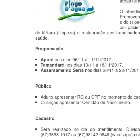
áreas rur
O atendim
Promovend
e dois) pa
por pacie
de tártaro (limpeza) e restauração aos trabalhado
saúde.
Programação
Aporé
nos dias 06/11 á 11/11/2017.
Tamandaré
nos dias 13/11 á 18/11/2017.
Assentamento Serra
nos dias 20/11 á 22/11/201
Público
Adulto apresentar RG ou CPF no momento do cad
Crianças apresentar Certidão de Nascimento.
Cadastro
Será realizado no dia do atendimento. Dúvida
(67)3668.1017 ou (67)98142.0849 (whatsapp) com