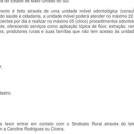
ais do Estado de Mato Grosso do Sul.
ento é feito através de uma unidade móvel odontológica (consult
o saúde e cidadania, a unidade móvel poderá atender no máximo 22 
cientes por dia e realizar no máximo 05 (cinco) procedimentos odontol
nte, oferecendo serviços como aplicação tópica de flúor, extração, r
res, produtores rurais e suas famílias que não tem acesso às unida
7.
astro.
s favor entrar em contato com o Sindicato Rural através do tel
 a Caroline Rodrigues ou Cícera.