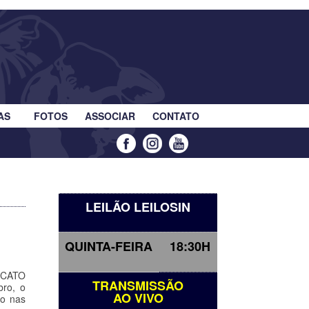
AS
FOTOS
ASSOCIAR
CONTATO
LEILÃO LEILOSIN
QUINTA-FEIRA
18:30H
ICATO
TRANSMISSÃO
ro, o
AO VIVO
co nas