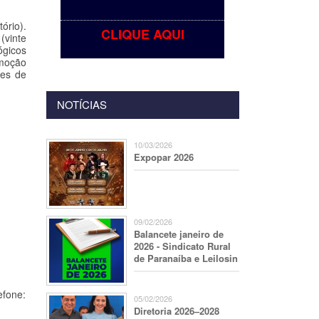
ório).
CLIQUE AQUI
(vinte
ógicos
emoção
des de
NOTÍCIAS
10/03/2026
Expopar 2026
09/02/2026
Balancete janeiro de
2026 - Sindicato Rural
de Paranaíba e Leilosin
efone:
05/02/2026
Diretoria 2026–2028