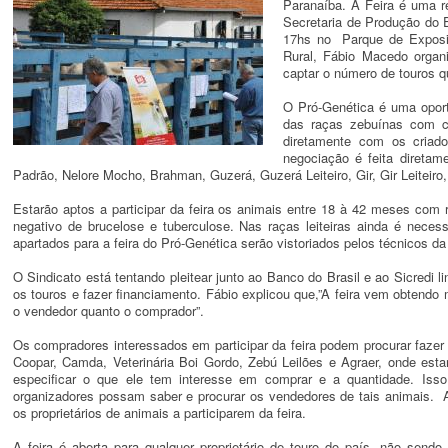
Paranaíba. A Feira é uma r
Secretaria de Produção do E
17hs no Parque de Exposiçõ
Rural, Fábio Macedo organi
captar o número de touros q
O Pró-Genética é uma oport
das raças zebuínas com cré
diretamente com os criad
negociação é feita diretame
Padrão, Nelore Mocho, Brahman, Guzerá, Guzerá Leiteiro, Gir, Gir Leiteiro, 
Estarão aptos a participar da feira os animais entre 18 à 42 meses com re
negativo de brucelose e tuberculose. Nas raças leiteiras ainda é nec
apartados para a feira do Pró-Genética serão vistoriados pelos técnicos d
O Sindicato está tentando pleitear junto ao Banco do Brasil e ao Sicredi 
os touros e fazer financiamento. Fábio explicou que,”A feira vem obtendo 
o vendedor quanto o comprador”.
Os compradores interessados em participar da feira podem procurar fazer o
Coopar, Camda, Veterinária Boi Gordo, Zebú Leilões e Agraer, onde est
especificar o que ele tem interesse em comprar e a quantidade. Is
organizadores possam saber e procurar os vendedores de tais animais.
os proprietários de animais a participarem da feira.
A feira é aberta para qualquer proprietário de touro do país, não sendo